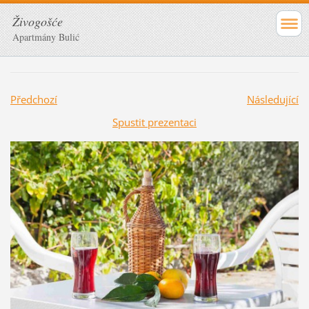
Živogošće
Apartmány Bulić
Předchozí
Následující
Spustit prezentaci