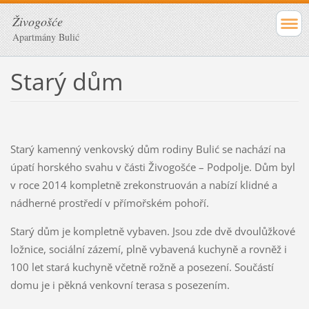
Živogošće
Apartmány Bulić
Starý dům
Starý kamenný venkovský dům rodiny Bulić se nachází na
úpatí horského svahu v části Živogošće – Podpolje. Dům byl
v roce 2014 kompletně zrekonstruován a nabízí klidné a
nádherné prostředí v přímořském pohoří.
Starý dům je kompletně vybaven. Jsou zde dvě dvoulůžkové
ložnice, sociální zázemí, plně vybavená kuchyně a rovněž i
100 let stará kuchyně včetně rožně a posezení. Součástí
domu je i pěkná venkovní terasa s posezením.