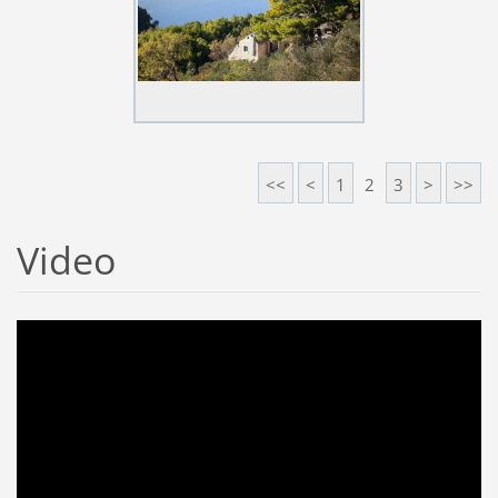
<<
<
1
2
3
>
>>
Video