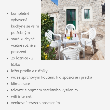
kompletně
vybavená
kuchyně se vším
potřebným
stará kuchyně
včetně rožně a
posezení
2x ložnice - 2
lůžko
ložní prádlo a ručníky
wc se sprchovým koutem, k dispozici je i pračka
klimatizace
televize s příjmem satelitního vysíláním
wifi internet
venkovní terasa s posezením