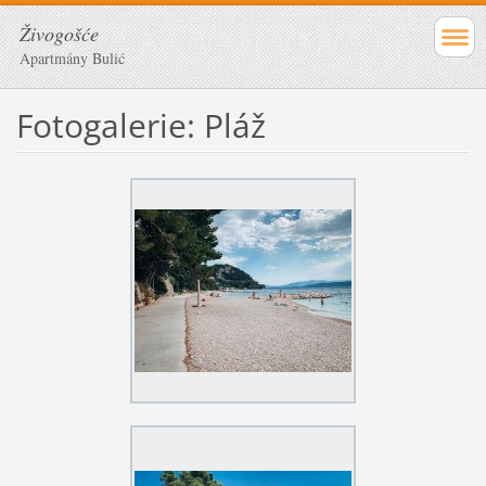
Živogošće
Apartmány Bulić
Fotogalerie: Pláž